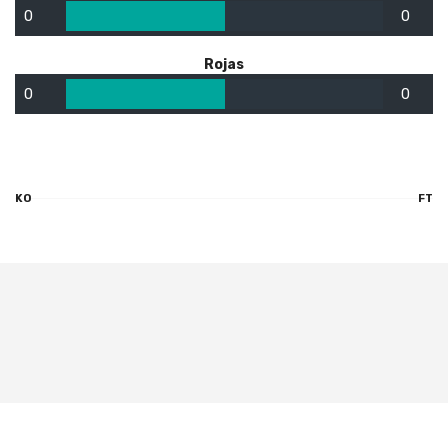
0
0
Rojas
0
0
KO
FT