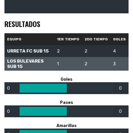
RESULTADOS
EQUIPO
1ER TIEMPO
2DO TIEMPO
GOLES
URRETA FC SUB 15
2
2
4
LOS BULEVARES
1
2
3
SUB 15
Goles
0
0
Pases
0
0
Amarillas