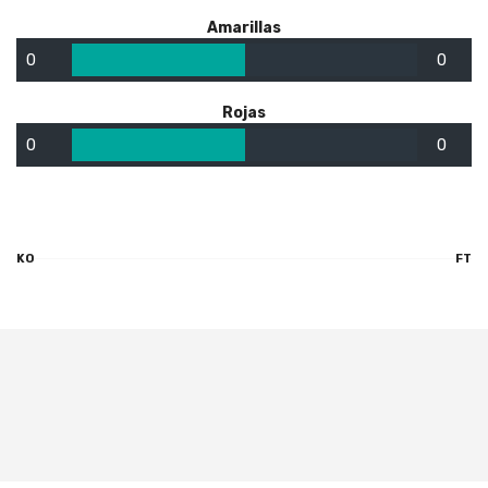
Amarillas
0
0
Rojas
0
0
KO
FT