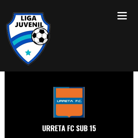
URRETA FC SUB 15