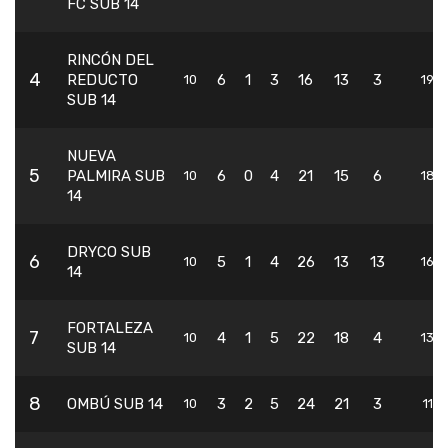
FC SUB 14
RINCÓN DEL
4
REDUCTO
6
1
3
16
13
3
10
19
SUB 14
NUEVA
5
PALMIRA SUB
6
0
4
21
15
6
10
18
14
DRYCO SUB
6
5
1
4
26
13
13
10
16
14
FORTALEZA
7
4
1
5
22
18
4
10
13
SUB 14
8
OMBÚ SUB 14
3
2
5
24
21
3
10
11