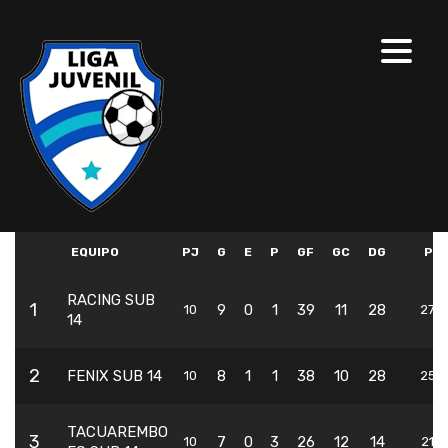
EQUIPO
PJ
G
E
P
GF
GC
DG
PT
RACING SUB
1
9
0
1
39
11
28
10
27
14
2
FENIX SUB 14
8
1
1
38
10
28
10
25
TACUAREMBO
3
7
0
3
26
12
14
10
21