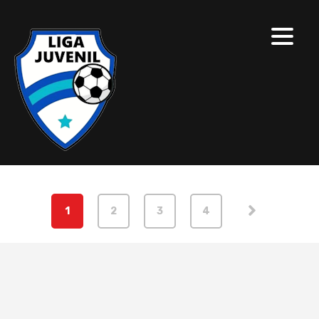
Tabla General de Puntos
Fenix R vs Tacurú Sub 18
Reducto vs Bohemios Sub 18
Dilio Sport vs Sur2000 Sub 18
Tabla Anual Sub18
Sur 2000 vs Dvo Oeste Sub 18
Bohemios vs Dilio Sport Sub 18
Tacurú vs Reducto Sub 18
Reducto vs Fenix Rojo Sub 18
Dilio Sport vs Tacurú Sub 18
DICIEMBRE 31, 2025
AGOSTO 21, 2025
AGOSTO 21, 2025
AGOSTO 21, 2025
AGOSTO 18, 2025
AGOSTO 12, 2025
AGOSTO 12, 2025
AGOSTO 12, 2025
JULIO 29, 2025
JULIO 29, 2025
1
2
3
4