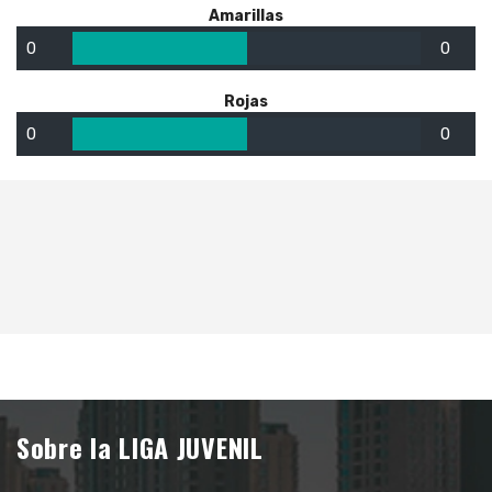
Amarillas
0
0
Rojas
0
0
Sobre la LIGA JUVENIL