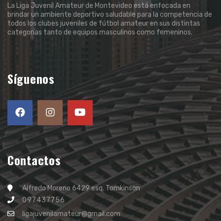
La Liga Juvenil Amateur de Montevideo está enfocada en
brindar un ambiente deportivo saludable para la competencia de
todos los clubes juveniles de fútbol amateur en sus distintas
categorías tanto de equipos masculinos como femeninos.
Síguenos
Contactos
Alfredo Moreno 6429 esq. Tomkinson
097437756
ligajuvenilamateur@gmail.com