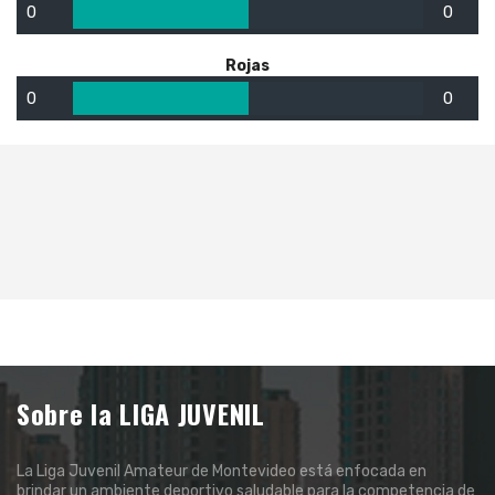
0
0
Rojas
0
0
Sobre la LIGA JUVENIL
La Liga Juvenil Amateur de Montevideo está enfocada en
brindar un ambiente deportivo saludable para la competencia de