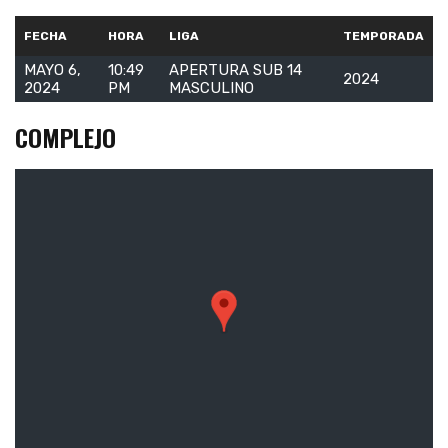
FECHA
HORA
LIGA
TEMPORADA
MAYO 6,
10:49
APERTURA SUB 14
2024
2024
PM
MASCULINO
COMPLEJO