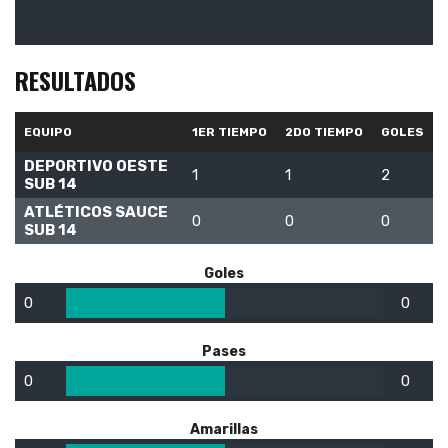
RESULTADOS
EQUIPO
1ER TIEMPO
2DO TIEMPO
GOLES
DEPORTIVO OESTE
1
1
2
SUB 14
ATLÉTICOS SAUCE
0
0
0
SUB 14
Goles
0
0
Pases
0
0
Amarillas