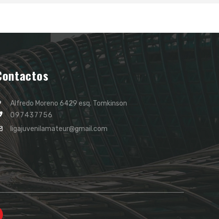
Contactos
Alfredo Moreno 6429 esq. Tomkinson
097437756
ligajuvenilamateur@gmail.com