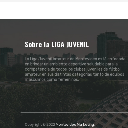
Sobre la LIGA JUVENIL
La Liga Juvenil Amateur de Montevideo está enfocada
en brindar un ambiente deportivo saludable para la
competencia de todos los clubes juveniles de fútbol
amateur en sus distintas categorías tanto de equipos
masculinos como femeninos.
Copyright © 2022
Montevideo Marketing
.