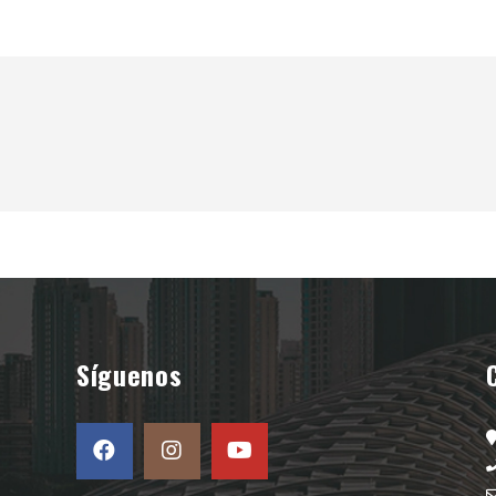
Síguenos