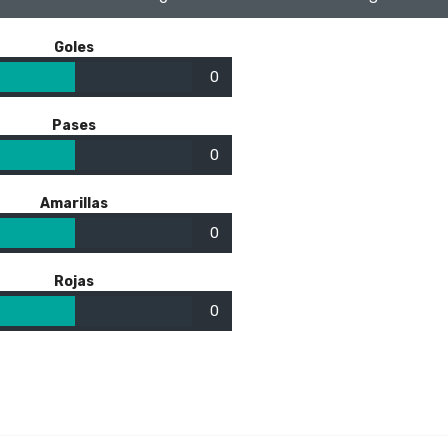
Goles
0
Pases
0
Amarillas
0
Rojas
0