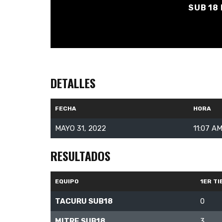
SUB 18 
DETALLES
FECHA
HORA
MAYO 31, 2022
11:07 A
RESULTADOS
EQUIPO
1ER T
TACURU SUB18
0
MITRE SUB18
3