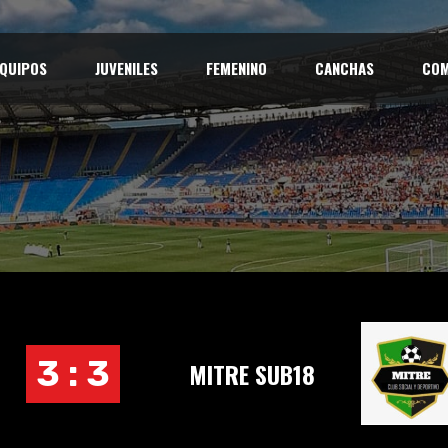
QUIPOS
JUVENILES
FEMENINO
CANCHAS
COM
3 : 3
MITRE SUB18